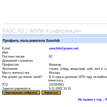
Профиль пользователя Sonchik
Email
sonchik@pisem.net
Имя
Послано писем
82
Домашняя страничка
Профессия
Манагер
Увлечения
глыжи, снбрд, виндсерф, кайт, вел и т.
Место жительства
Москва
Как дошел до жизни такой?
В 4 года в далеком 1978 году на майск
понеслось...
ICQ
101554561
Зарегистрировался
5-11-2002 16:15
На лыжах с гор...