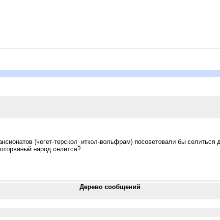
пансионатов (чегет-терскол_иткол-вольфрам) посоветовали бы селиться д
 оторваный народ селится?
Дерево сообщений