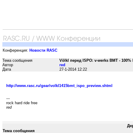
Конференция:
Новости RASC
Тема сообщения
Völkl перед ISPO: v-werks BMT - 100% 
Автор
red
Дата
27-1-2014 12:22
http://www.rasc.ru/gear/volkl1415bmt_ispo_preview.shtml
---
rock hard ride free
red
Де
Тема сообщения