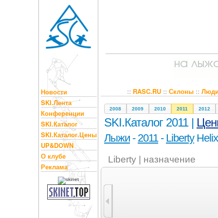
::
RASC.RU
::
Склоны
::
Люд
Новости
SKI.Лента
2008
2009
2010
2011
2012
Конференции
SKI.Каталог 2011 |
Цен
SKI.Каталог
SKI.Каталог.Цены
Лыжи
-
2011
-
Liberty
Helix
UP&DOWN
О клубе
Liberty | назначение
Реклама