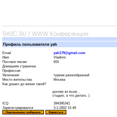
Профиль пользователя yah
Email
yah179@gmail.com
Имя
Vladimir
Послано писем
655
Домашняя страничка
Профессия
Увлечения
туризм разнообразный
Место жительства
Москва
Как дошел до жизни такой?
доскер аз есьм...
стыдно, а что делать :)
ICQ
394395341
Зарегистрировался
3-1-2002 15:49