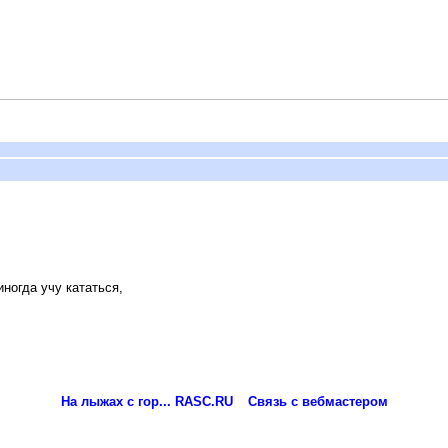
иногда учу кататься,
На лыжах с гор... RASC.RU
Связь с вебмастером