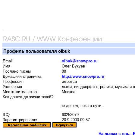
Профиль пользователя olbuk
Email
olbuk@snowpro.ru
Имя
Олег Букуев
Послано писем
88
Домашняя страничка
http://www.snowpro.ru
Профессия
имеется
Увлечения
лыжи, виндсерфинг, ролики, музыка и вс
Место жительства
Москва
Как дошел до жизни такой?
не дошел, пока в пути.
ICQ
60253079
Зарегистрировался
20-9-2000 09:57
На лыжах с гор...