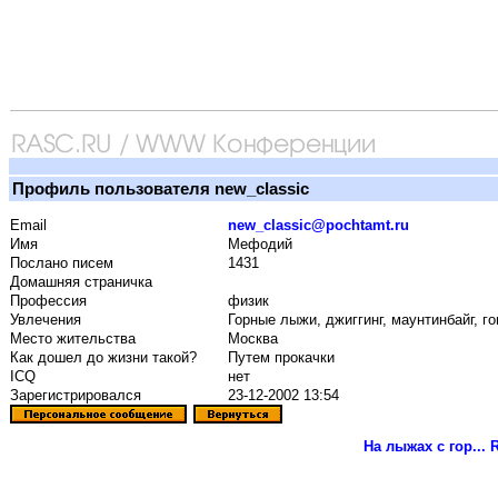
Профиль пользователя new_classic
Email
new_classic@pochtamt.ru
Имя
Мефодий
Послано писем
1431
Домашняя страничка
Профессия
физик
Увлечения
Горные лыжи, джиггинг, маунтинбайг, го
Место жительства
Москва
Как дошел до жизни такой?
Путем прокачки
ICQ
нет
Зарегистрировался
23-12-2002 13:54
На лыжах с гор...