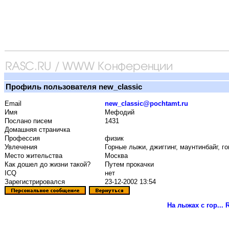
Профиль пользователя new_classic
Email
new_classic@pochtamt.ru
Имя
Мефодий
Послано писем
1431
Домашняя страничка
Профессия
физик
Увлечения
Горные лыжи, джиггинг, маунтинбайг, го
Место жительства
Москва
Как дошел до жизни такой?
Путем прокачки
ICQ
нет
Зарегистрировался
23-12-2002 13:54
На лыжах с гор...