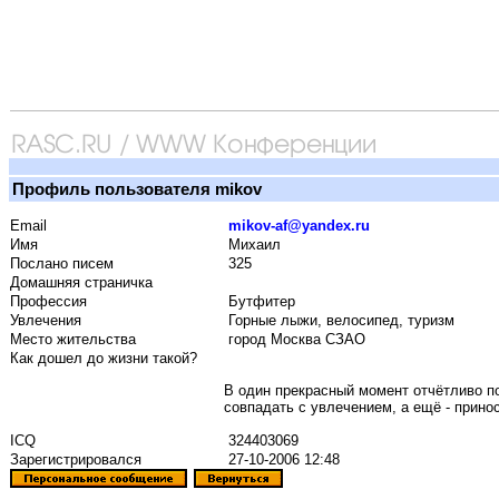
Профиль пользователя mikov
Email
mikov-af@yandex.ru
Имя
Михаил
Послано писем
325
Домашняя страничка
Профессия
Бутфитер
Увлечения
Горные лыжи, велосипед, туризм
Место жительства
город Москва СЗАО
Как дошел до жизни такой?
В один прекрасный момент отчётливо по
совпадать с увлечением, а ещё - прино
ICQ
324403069
Зарегистрировался
27-10-2006 12:48