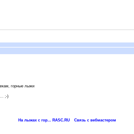
рекам, горные лыжи
. ;-)
На лыжах с гор... RASC.RU
Связь с вебмастером