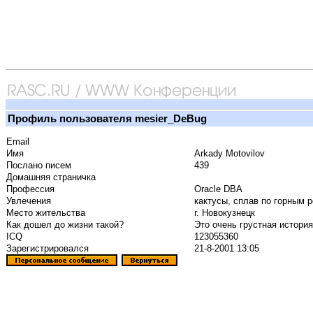
Профиль пользователя mesier_DeBug
Email
Имя
Arkady Motovilov
Послано писем
439
Домашняя страничка
Профессия
Oracle DBA
Увлечения
кактусы, сплав по горным 
Место жительства
г. Новокузнецк
Как дошел до жизни такой?
Это очень грустная история..
ICQ
123055360
Зарегистрировался
21-8-2001 13:05