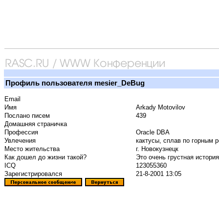
Профиль пользователя mesier_DeBug
Email
Имя
Arkady Motovilov
Послано писем
439
Домашняя страничка
Профессия
Oracle DBA
Увлечения
кактусы, сплав по горным 
Место жительства
г. Новокузнецк
Как дошел до жизни такой?
Это очень грустная история..
ICQ
123055360
Зарегистрировался
21-8-2001 13:05