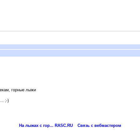
рекам, горные лыжи
. ;-)
На лыжах с гор... RASC.RU
Связь с вебмастером