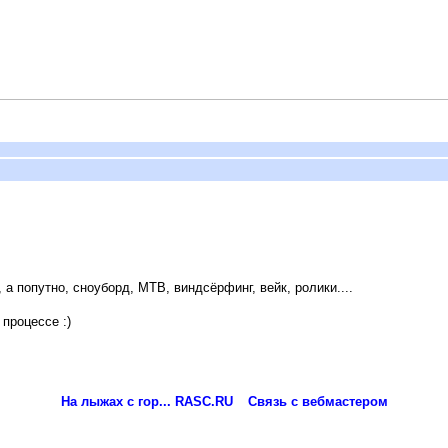
 а попутно, сноуборд, MTB, виндсёрфинг, вейк, ролики....
 процессе :)
На лыжах с гор... RASC.RU
Связь с вебмастером