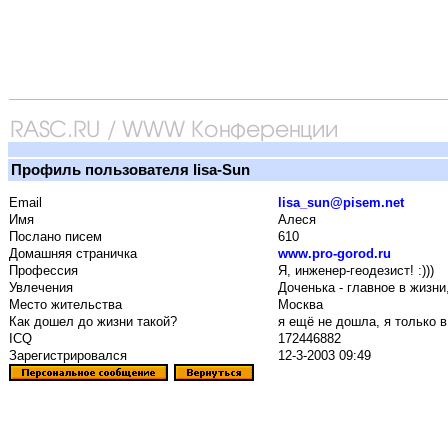
Профиль пользователя lisa-Sun
Email
lisa_sun@pisem.net
Имя
Алеся
Послано писем
610
Домашняя страничка
www.pro-gorod.ru
Профессия
Я, инженер-геодезист! :)))
Увлечения
Доченька - главное в жизни,
Место жительства
Москва
Как дошел до жизни такой?
я ещё не дошла, я только в
ICQ
172446882
Зарегистрировался
12-3-2003 09:49