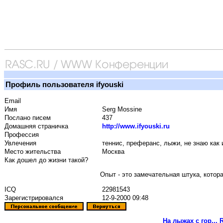
Профиль пользователя ifyouski
Email
Имя
Serg Mossine
Послано писем
437
Домашняя страничка
http://www.ifyouski.ru
Профессия
Увлечения
теннис, преферанс, лыжи, не знаю как 
Место жительства
Москва
Как дошел до жизни такой?
Опыт - это замечательная штука, котор
ICQ
22981543
Зарегистрировался
12-9-2000 09:48
На лыжах с гор...