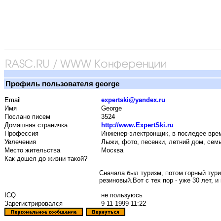
Профиль пользователя george
Email
expertski@yandex.ru
Имя
George
Послано писем
3524
Домашняя страничка
http://www.ExpertSki.ru
Профессия
Инженер-электронщик, в последее время
Увлечения
Лыжи, фото, песенки, летний дом, семь
Место жительства
Москва
Как дошел до жизни такой?
Сначала был туризм, потом горный тури
резиновый.Вот с тех пор - уже 30 лет, и
ICQ
не пользуюсь
Зарегистрировался
9-11-1999 11:22