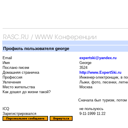
Профиль пользователя george
Email
expertski@yandex.ru
Имя
George
Послано писем
3524
Домашняя страничка
http://www.ExpertSki.ru
Профессия
Инженер-электронщик, в пос
Увлечения
Лыжи, фото, песенки, летни
Место жительства
Москва
Как дошел до жизни такой?
Сначала был туризм, потом 
ICQ
не пользуюсь
Зарегистрировался
9-11-1999 11:22