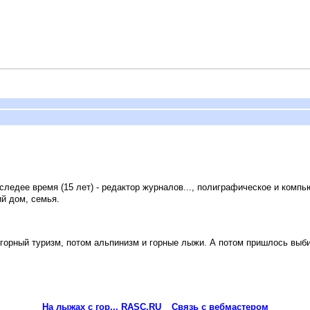
ледее время (15 лет) - редактор журналов..., полиграфическое и комп
й дом, семья.
горный туризм, потом альпинизм и горные лыжи. А потом пришлось выбира
На лыжах с гор... RASC.RU
Связь с вебмастером