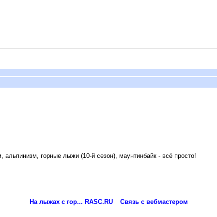
 альпинизм, горные лыжи (10-й сезон), маунтинбайк - всё просто!
На лыжах с гор... RASC.RU
Связь с вебмастером