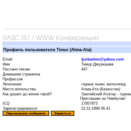
Профиль пользователя Timur (Alma-Ata)
Email
tjurkashev@yahoo.com
Имя
Тимур Джуркашев
Послано писем
447
Домашняя страничка
Профессия
Увлечения
горные лыжи, велосипед
Место жительства
Алма-Ата (Казахстан)
Как дошел до жизни такой?
Заилийский Алатау - туризм,
Приглашаю на Чимбулак!
ICQ
17857973
Зарегистрировался
22-11-1999 06:41