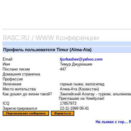
Профиль пользователя Timur (Alma-Ata)
Email
tjurkashev@yahoo.com
Имя
Тимур Джуркашев
Послано писем
447
Домашняя страничка
Профессия
Увлечения
горные лыжи, велосипед
Место жительства
Алма-Ата (Казахстан)
Как дошел до жизни такой?
Заилийский Алатау - туризм, альпинизм,
Приглашаю на Чимбулак!
ICQ
17857973
Зарегистрировался
22-11-1999 06:41
На лыжах с гор...