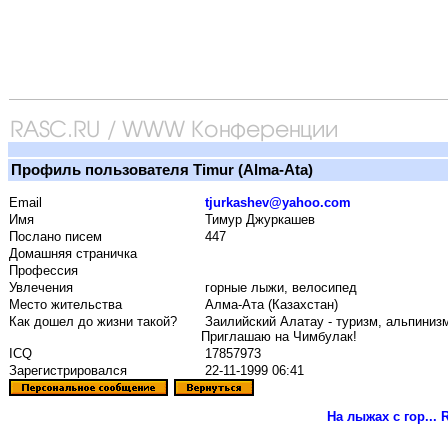
Профиль пользователя Timur (Alma-Ata)
Email
tjurkashev@yahoo.com
Имя
Тимур Джуркашев
Послано писем
447
Домашняя страничка
Профессия
Увлечения
горные лыжи, велосипед
Место жительства
Алма-Ата (Казахстан)
Как дошел до жизни такой?
Заилийский Алатау - туризм, альпинизм,
Приглашаю на Чимбулак!
ICQ
17857973
Зарегистрировался
22-11-1999 06:41
На лыжах с гор...