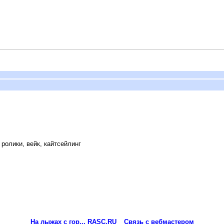
ролики, вейк, кайтсейлинг
На лыжах с гор... RASC.RU
Связь с вебмастером