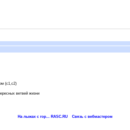
м (с1,с2)
ересных ветвей жизни
На лыжах с гор... RASC.RU
Связь с вебмастером