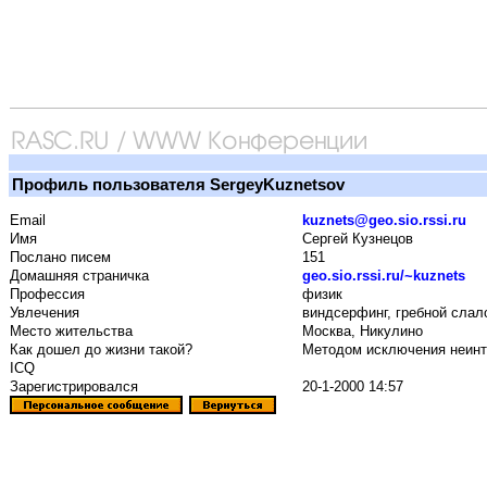
Профиль пользователя SergeyKuznetsov
Email
kuznets@geo.sio.rssi.ru
Имя
Сергей Кузнецов
Послано писем
151
Домашняя страничка
geo.sio.rssi.ru/~kuznets
Профессия
физик
Увлечения
виндсерфинг, гребной слало
Место жительства
Москва, Никулино
Как дошел до жизни такой?
Методом исключения неинт
ICQ
Зарегистрировался
20-1-2000 14:57