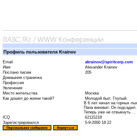
Профиль пользователя Krainov
Email
akrainov@spiritcorp.com
Имя
Alexander Krainov
Послано писем
205
Домашняя страничка
Профессия
Увлечения
Место жительства
Москва
Как дошел до жизни такой?
Молодой был. Глупый.
В 6 лет начал на горных лы
Папа виноват. Он подсадил.
Теперь уже не отвыкнуть ...
ICQ
62115218
Зарегистрировался
5-9-2000 18:22