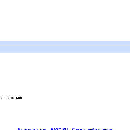
жах кататься.
На лыжах с гор... RASC.RU
Связь с вебмастером