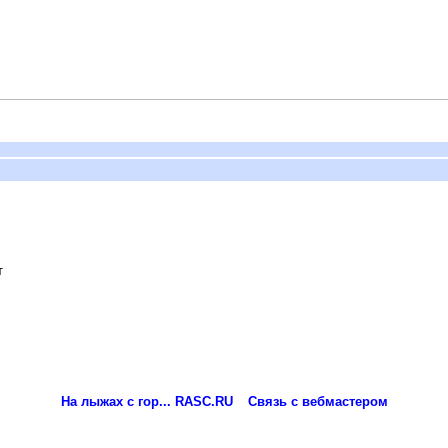
т
На лыжах с гор... RASC.RU
Связь с вебмастером