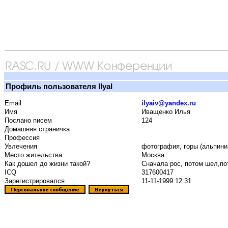
Профиль пользователя IlyaI
Email
ilyaiv@yandex.ru
Имя
Иващенко Илья
Послано писем
124
Домашняя страничка
Профессия
Увлечения
фотография, горы (альпини
Место жительства
Москва
Как дошел до жизни такой?
Сначала рос, потом шел,пот
ICQ
317600417
Зарегистрировался
11-11-1999 12:31