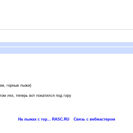
зм, горные лыжи)
ом лез, теперь вот покатился под гору
На лыжах с гор... RASC.RU
Связь с вебмастером