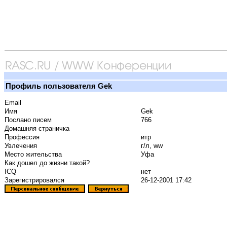
Профиль пользователя Gek
Email
Имя
Gek
Послано писем
766
Домашняя страничка
Профессия
итр
Увлечения
г/л, ww
Место жительства
Уфа
Как дошел до жизни такой?
ICQ
нет
Зарегистрировался
26-12-2001 17:42