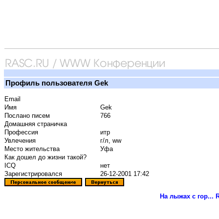
Профиль пользователя Gek
Email
Имя
Gek
Послано писем
766
Домашняя страничка
Профессия
итр
Увлечения
г/л, ww
Место жительства
Уфа
Как дошел до жизни такой?
ICQ
нет
Зарегистрировался
26-12-2001 17:42
На лыжах с гор...