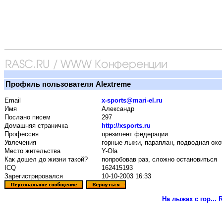
Профиль пользователя Alextreme
Email
x-sports@mari-el.ru
Имя
Александр
Послано писем
297
Домашняя страничка
http://xsports.ru
Профессия
презилент федерации
Увлечения
горные лыжи, параплан, подводная охот
Место жительства
Y-Ola
Как дошел до жизни такой?
попробовав раз, сложно остановиться
ICQ
162415193
Зарегистрировался
10-10-2003 16:33
На лыжах с гор...