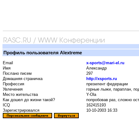
Профиль пользователя Alextreme
Email
x-sports@mari-el.ru
Имя
Александр
Послано писем
297
Домашняя страничка
http://xsports.ru
Профессия
презилент федерации
Увлечения
горные лыжи, параплан, под
Место жительства
Y-Ola
Как дошел до жизни такой?
попробовав раз, сложно ос
ICQ
162415193
Зарегистрировался
10-10-2003 16:33