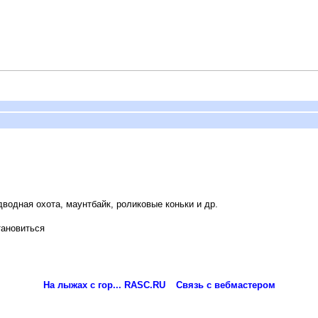
водная охота, маунтбайк, роликовые коньки и др.
тановиться
На лыжах с гор... RASC.RU
Связь с вебмастером