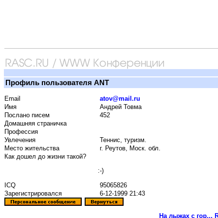
Профиль пользователя ANT
Email
atov@mail.ru
Имя
Андрей Товма
Послано писем
452
Домашняя страничка
Профессия
Увлечения
Теннис, туризм.
Место жительства
г. Реутов, Моск. обл.
Как дошел до жизни такой?
:-)
ICQ
95065826
Зарегистрировался
6-12-1999 21:43
На лыжах с гор...