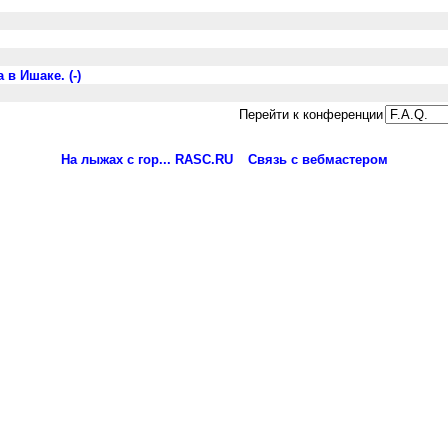
в Ишаке. (-)
Перейти к конференции
На лыжах с гор... RASC.RU
Связь с вебмастером