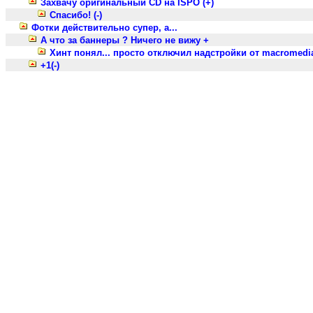
Захвачу оригинальный CD на ISPO (+)
Спасибо! (-)
Фотки действительно супер, а...
А что за баннеры ? Ничего не вижу +
Хинт понял... просто отключил надстройки от macromedia 
+1(-)