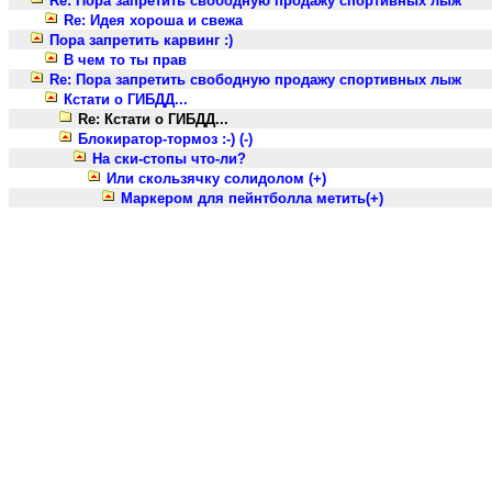
Re: Пора запретить свободную продажу спортивных лыж
Re: Идея хороша и свежа
Пора запретить карвинг :)
В чем то ты прав
Re: Пора запретить свободную продажу спортивных лыж
Кстати о ГИБДД...
Re: Кстати о ГИБДД...
Блокиратор-тормоз :-) (-)
На ски-стопы что-ли?
Или скользячку солидолом (+)
Маркером для пейнтболла метить(+)