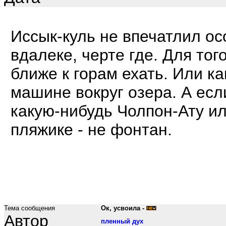
Иссык-куль не впечатлил о
вдалеке, черте где. Для то
ближе к горам ехать. Или как
машине вокруг озера. А есл
какую-нибудь Чолпон-Ату ил
пляжике - не фонтан.
Тема сообщения
Ок, усвоила -
Автор
пленный дух