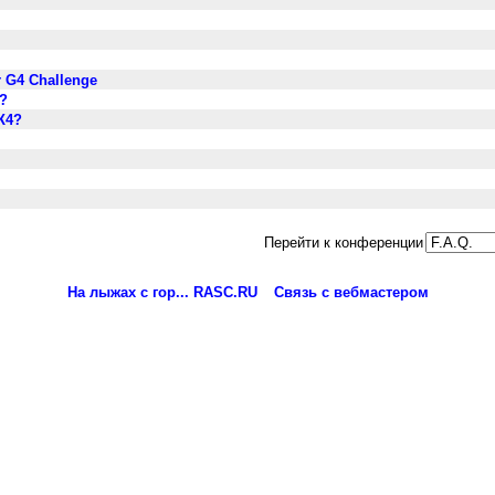
 G4 Challenge
?
Ж4?
Перейти к конференции
На лыжах с гор... RASC.RU
Связь с вебмастером