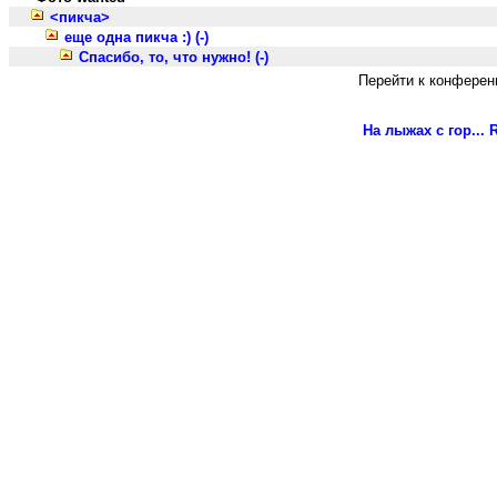
<пикча>
еще одна пикча :) (-)
Спасибо, то, что нужно! (-)
Перейти к конферен
На лыжах с гор...