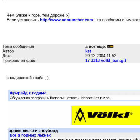
Чем ближе к горе, тем дороже :-)
Если установить
http://www.admuncher.com
, то проблемы снимаются
Тема сообщения
а вот еще.
Автор
kst
Дата
20-12-2004 11:52
Прикреплен файл
17-3313-volkl_ban.gif
с кодировкой трабл ;-)