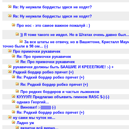
Re: Ну неужели бордисты здеся не ходят?
Re: Ну неужели бордисты здеся не ходят?
Про нос - это самое важное пожалуй : )
)) Я тоже такого не ивдел. Но в Штатах очень давно был...(-
За все штаты не отвечу, но в Вашигтоне, Кристалл Маун
точно были в 98 ом... (-)
Про примочки рукавичек
Re: Про примочки рукавичек
Re: Про примочки рукавичек
рукавички должны быть БААШИЕ И КРЕЕЕПКИЕ! :-) +
Редкий бордер робко прячет (+)
Re: Редкий бордер робко прячет (+)
Re: Редкий бордер робко прячет (+)
Про редких бордеров и частых лыжников
КУУУУЛ! Предлагаю объявить гимном RASC $-) (-)
однако Георгий...
Виноват! :-))))))))) (-)
Re: Редкий бордер робко прячет (+)
ну сами мы чуток не...
Ладно уж
вкратце всё верно...