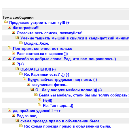
Тема сообщения
Предлагаю устроить пьянку!!! (+
Фотографии!!!
Огласите весь список, пожалуйста!
Умение тыцкать мышой в сцылки в кандидатский минимум в
Входит..Хехе.
Повторим, конечно, вот только
Распечатаю-ка я заранее )))
Спасибо за добрые слова! Рад, что вам понравилось:)
?(+)
ОБЯЗАТЕЛЬНО!! (-)
Re: Картинки есть? :)) (-)
Будут, сейчас трудимся над ними. (-)
закулисная фотка...
О.. Да у вас уже мебели полно ))) (-)
Была ьы мебель, стали бы мы толпу собирать:)
Не))))
Re: Так надо...:))
да, праЗник удался!!! +++
Рад за вас,
схема проезда прямо в объявлении была.
Re: схема проезда прямо в объявлении была.