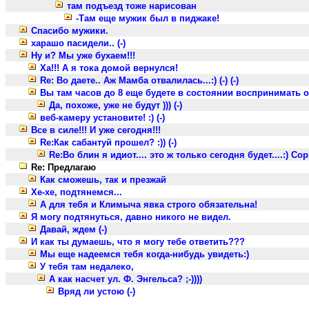
там подъезд тоже нарисован
-Там еще мужик был в пиджаке!
Cпасибо мужики.
харашо пасидели.. (-)
Ну и? Мы уже бухаем!!!
Ха!!! А я тока домой вернулся!
Re: Во даете.. Аж Мамба отвалилась...:) (-) (-)
Вы там часов до 8 еще будете в состоянии воспринимать 
Да, похоже, уже не будут ))) (-)
веб-камеру установите! :) (-)
Все в силе!!! И уже сегодня!!!
Re:Как сабантуй прошел? :)) (-)
Re:Во блин я идиот.... это ж только сегодня будет....:) Сорри
Re: Предлагаю
Как сможешь, так и презжай
Хе-хе, подтянемся...
А для тебя и Климыча явка строго обязательна!
Я могу подтянуться, давно никого не видел.
Давай, ждем (-)
И как ты думаешь, что я могу тебе ответить???
Мы еще надеемся тебя когда-нибудь увидеть:)
У тебя там недалеко,
А как насчет ул. Ф. Энгельса? ;-))))
Вряд ли устою (-)