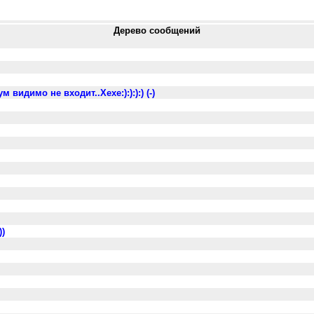
Дерево сообщений
идимо не входит..Хехе:):):):) (-)
)