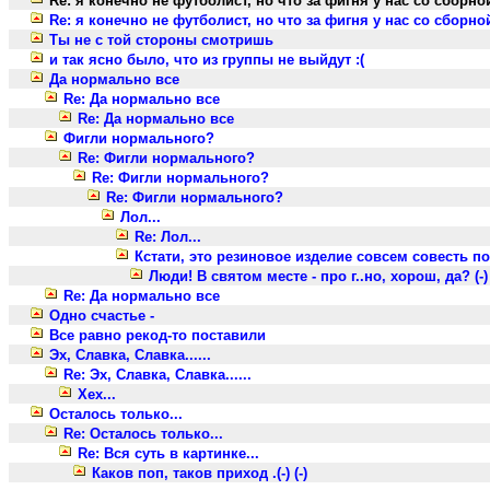
Re: я конечно не футболист, но что за фигня у нас со сборно
Re: я конечно не футболист, но что за фигня у нас со сборно
Ты не с той стороны смотришь
и так ясно было, что из группы не выйдут :(
Да нормально все
Re: Да нормально все
Re: Да нормально все
Фигли нормального?
Re: Фигли нормального?
Re: Фигли нормального?
Re: Фигли нормального?
Лол...
Re: Лол...
Кстати, это резиновое изделие совсем совесть п
Люди! В святом месте - про г..но, хорош, да? (-)
Re: Да нормально все
Одно счастье -
Все равно рекод-то поставили
Эх, Славка, Славка......
Re: Эх, Славка, Славка......
Хех...
Осталось только...
Re: Осталось только...
Re: Вся суть в картинке...
Каков поп, таков приход .(-) (-)