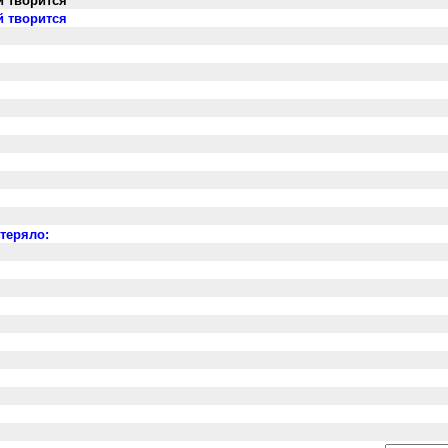
й творится
й творится
отеряло: