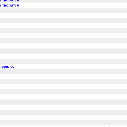
й творится
й творится
отеряло: