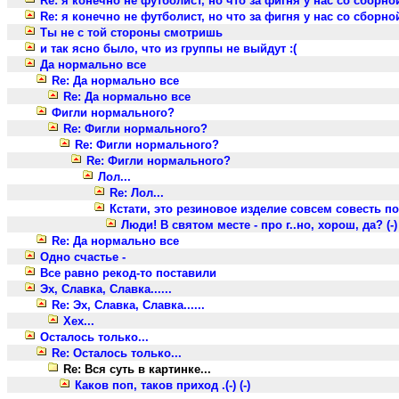
Re: я конечно не футболист, но что за фигня у нас со сборно
Re: я конечно не футболист, но что за фигня у нас со сборно
Ты не с той стороны смотришь
и так ясно было, что из группы не выйдут :(
Да нормально все
Re: Да нормально все
Re: Да нормально все
Фигли нормального?
Re: Фигли нормального?
Re: Фигли нормального?
Re: Фигли нормального?
Лол...
Re: Лол...
Кстати, это резиновое изделие совсем совесть п
Люди! В святом месте - про г..но, хорош, да? (-)
Re: Да нормально все
Одно счастье -
Все равно рекод-то поставили
Эх, Славка, Славка......
Re: Эх, Славка, Славка......
Хех...
Осталось только...
Re: Осталось только...
Re: Вся суть в картинке...
Каков поп, таков приход .(-) (-)