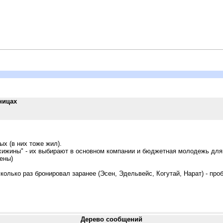
ницах
х (в них тоже жил).
 "хижины" - их выбирают в основном компании и бюджетная молодежь для
цены)
олько раз бронировал заранее (Эсен, Эдельвейс, Когутай, Нарат) - проб
Дерево сообщений