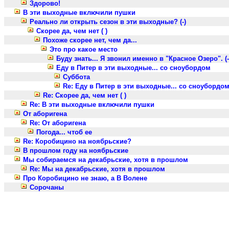
Здорово!
В эти выходные включили пушки
Реально ли открыть сезон в эти выходные? (-)
Скорее да, чем нет ( )
Похоже скорее нет, чем да...
Это про какое место
Буду знать... Я звонил именно в "Красное Озеро". (-
Еду в Питер в эти выходные... со сноубордом
Суббота
Re: Еду в Питер в эти выходные... со сноубордо
Re: Скорее да, чем нет ( )
Re: В эти выходные включили пушки
От аборигена
Re: От аборигена
Погода... чтоб ее
Re: Коробицино на ноябрьские?
В прошлом году на ноябрьские
Мы собираемся на декабрьские, хотя в прошлом
Re: Мы на декабрьские, хотя в прошлом
Про Коробицино не знаю, а В Волене
Сорочаны