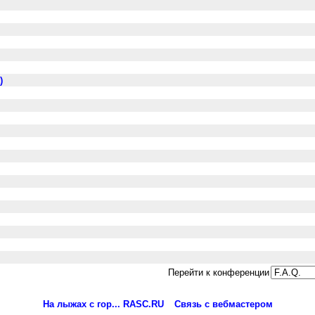
)
м
Перейти к конференции
На лыжах с гор... RASC.RU
Связь с вебмастером