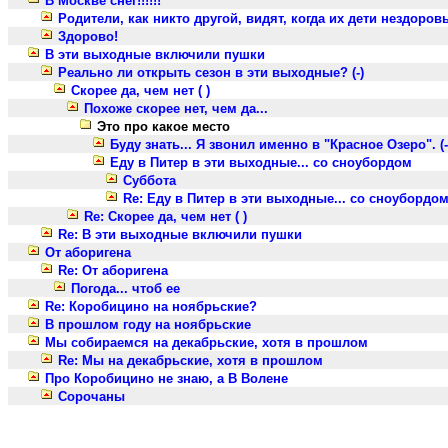
В Москве снег!!!!!!
Родители, как никто другой, видят, когда их дети нездоровы...
Здорово!
В эти выходные включили пушки
Реально ли открыть сезон в эти выходные? (-)
Скорее да, чем нет ( )
Похоже скорее нет, чем да...
Это про какое место
Буду знать... Я звонил именно в "Красное Озеро". (-
Еду в Питер в эти выходные... со сноубордом
Суббота
Re: Еду в Питер в эти выходные... со сноубордо
Re: Скорее да, чем нет ( )
Re: В эти выходные включили пушки
От аборигена
Re: От аборигена
Погода... чтоб ее
Re: Коробицино на ноябрьские?
В прошлом году на ноябрьские
Мы собираемся на декабрьские, хотя в прошлом
Re: Мы на декабрьские, хотя в прошлом
Про Коробицино не знаю, а В Волене
Сорочаны