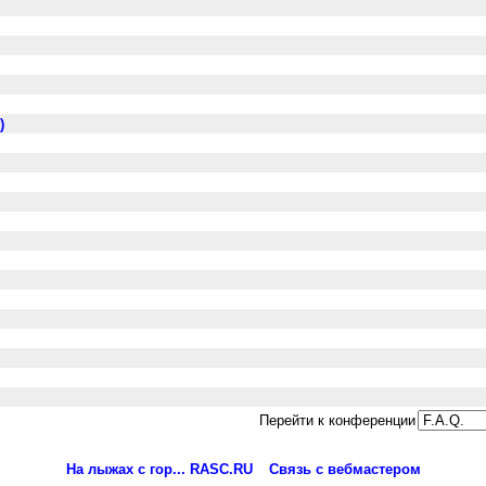
)
м
Перейти к конференции
На лыжах с гор... RASC.RU
Связь с вебмастером