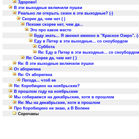
Здорово!
В эти выходные включили пушки
Реально ли открыть сезон в эти выходные? (-)
Скорее да, чем нет ( )
Похоже скорее нет, чем да...
Это про какое место
Буду знать... Я звонил именно в "Красное Озеро". (-
Еду в Питер в эти выходные... со сноубордом
Суббота
Re: Еду в Питер в эти выходные... со сноубордо
Re: Скорее да, чем нет ( )
Re: В эти выходные включили пушки
От аборигена
Re: От аборигена
Погода... чтоб ее
Re: Коробицино на ноябрьские?
В прошлом году на ноябрьские
Мы собираемся на декабрьские, хотя в прошлом
Re: Мы на декабрьские, хотя в прошлом
Про Коробицино не знаю, а В Волене
Сорочаны