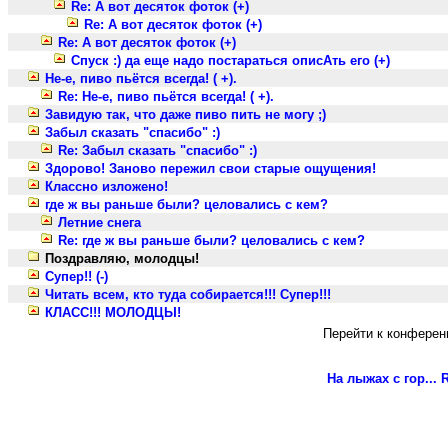
Re: А вот десяток фоток (+)
Re: А вот десяток фоток (+)
Re: А вот десяток фоток (+)
Спуск :) да еще надо постараться описАть его (+)
Не-е, пиво пьётся всегда! ( +).
Re: Не-е, пиво пьётся всегда! ( +).
Завидую так, что даже пиво пить не могу ;)
Забыл сказать "спасибо" :)
Re: Забыл сказать "спасибо" :)
Здорово! Заново пережил свои старые ощущения!
Классно изложено!
где ж вы раньше были? целовались с кем?
Летние снега
Re: где ж вы раньше были? целовались с кем?
Поздравляю, молодцы!
Супер!! (-)
Читать всем, кто туда собирается!!! Супер!!!
КЛАСС!!! МОЛОДЦЫ!
Перейти к конферен
На лыжах с гор...