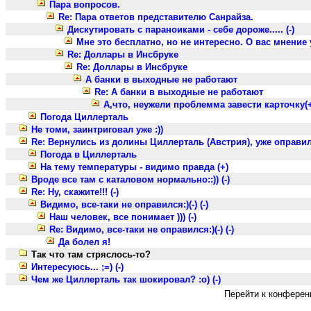
Пара вопросов.
Re: Пара ответов представителю Санрайза.
Дискутировать с параноиками - себе дороже..... (-)
Мне это бесплатно, но не интересно. О вас мнение
Re: Доллары в Инсбруке
Re: Доллары в Инсбруке
А банки в выходные не работают
Re: А банки в выходные не работают
А,что, неужели проблемма завести карточку(
Погода Циллерталь
Не томи, заинтриговал уже :))
Re: Вернулись из долины Циллерталь (Австрия), уже оправил
Погода в Циллерталь
На тему температуры - видимо правда (+)
Вроде все там с каталовом нормально::)) (-)
Re: Ну, скажите!!! (-)
Видимо, все-таки не оправился:)(-) (-)
Наш человек, все понимает ))) (-)
Re: Видимо, все-таки не оправился:)(-) (-)
Да болел я!
Так что там стряслось-то?
Интересуюсь... ;=) (-)
Чем же Циллерталь так шокировал? :о) (-)
Перейти к конферен