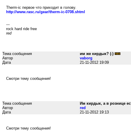
Therm-ic первое что приходит в голову.
http://www.rasc.ru/gear/therm-ic-0708.shtml
---
rock hard ride free
red
Тема сообщения
им же кирдык? (-)
Автор
vaborg
Дата
21-11-2012 19:09
Смотри тему сообщения!
Тема сообщения
Им кирдык, а в рознице ест
Автор
red
Дата
21-11-2012 19:13
Смотри тему сообщения!