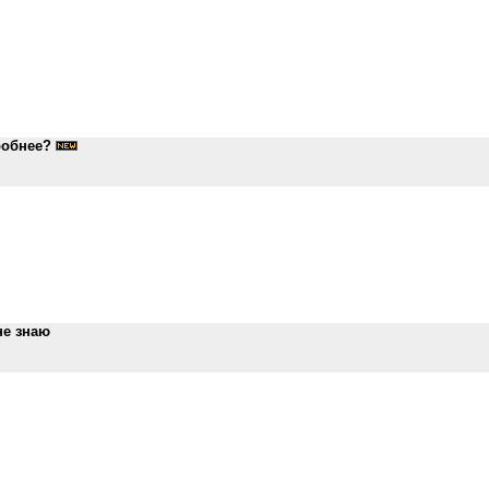
робнее?
не знаю