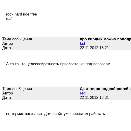
---
rock hard ride free
red
Тема сообщения
про кирдык можно попод
Автор
kst
Дата
22-11-2012 13:21
А то как-то целесообразность приобретения под вопросом.
Тема сообщения
Да я точно подробностей 
Автор
red
Дата
22-11-2012 13:31
но термик накрылся. Даже сайт уже перестал работать.
---