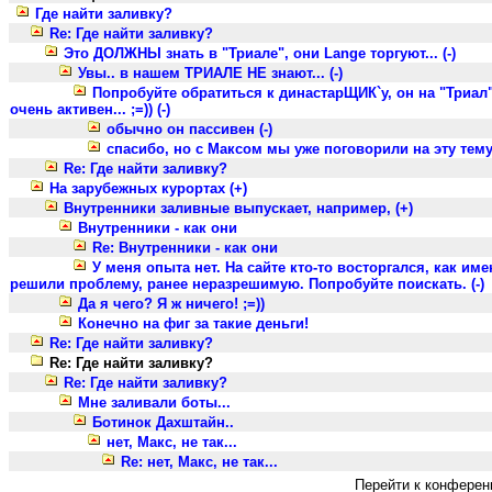
Где найти заливку?
Re: Где найти заливку?
Это ДОЛЖНЫ знать в "Триале", они Lange торгуют... (-)
Увы.. в нашем ТРИАЛЕ НЕ знают... (-)
Попробуйте обратиться к династарЩИК`у, он на "Триал"
очень активен... ;=)) (-)
обычно он пассивен (-)
спасибо, но с Максом мы уже поговорили на эту тему)))
Re: Где найти заливку?
На зарубежных курортах (+)
Внутренники заливные выпускает, например, (+)
Внутренники - как они
Re: Внутренники - как они
У меня опыта нет. На сайте кто-то восторгался, как им
решили проблему, ранее неразрешимую. Попробуйте поискать. (-)
Да я чего? Я ж ничего! ;=))
Конечно на фиг за такие деньги!
Re: Где найти заливку?
Re: Где найти заливку?
Re: Где найти заливку?
Мне заливали боты...
Ботинок Дахштайн..
нет, Макс, не так...
Re: нет, Макс, не так...
Перейти к конферен