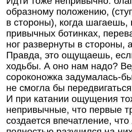
Идти тоже непривычно: бла
образному положению, (сту
в стороны), когда шагаешь,
привычных ботинках, перева
ног развернуты в стороны, 
Правда, это ощущаешь, есл
ходьбы. А оно нам надо? Ве
сороконожка задумалась-бы
не смогла бы передвигаться
И при катании ощущения то
непривычные, что первые тр
создается впечатление, что
полностью разучился на них