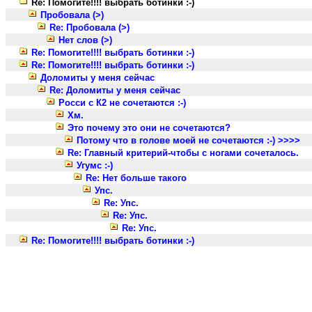
Re: Помогите!!!! выбрать ботинки :-)
Пробовала (>)
Re: Пробовала (>)
Нет слов (>)
Re: Помогите!!!! выбрать ботинки :-)
Re: Помогите!!!! выбрать ботинки :-)
Доломиты у меня сейчас
Re: Доломиты у меня сейчас
Росси с К2 не сочетаются :-)
Хм.
Это почему это они не сочетаются?
Потому что в голове моей не сочетаются :-) >>>>
Re: Главный критерий-чтобы с ногами сочеталось.
Угумс :-)
Re: Нет больше такого
Упс.
Re: Упс.
Re: Упс.
Re: Упс.
Re: Помогите!!!! выбрать ботинки :-)