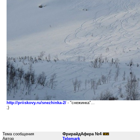
http://priiskovy.ru/snezhinka-2/
- "снежинка"...
;)
Тема сообщения
ФрирайдАфера №4
Автор
Telemark