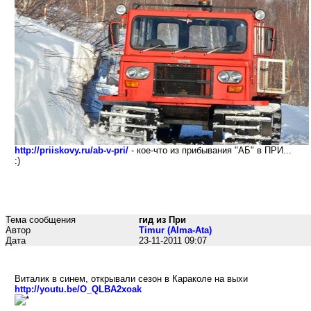
http://priiskovy.ru/ab-v-pri/
- кое-что из прибывания "АБ" в ПРИ...
:)
Тема сообщения
гид из При
Автор
Timur (Alma-Ata)
Дата
23-11-2011 09:07
Виталик в синем, открывали сезон в Караколе на выхи
http://youtu.be/O_QLBA2xoak